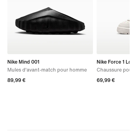
Nike Mind 001
Nike Force 1 Low
Mules d'avant-match pour homme
Chaussure pour b
89,99 €
89,99 €
69,99 €
69,99 €