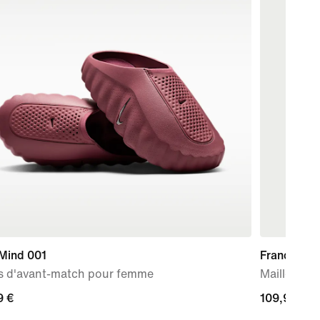
 Mind 001
France 202
s d'avant-match pour femme
Maillot de
9 €
9 €
109,99 €
109,99 €