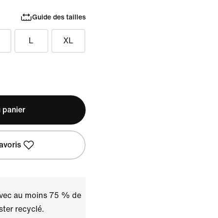
Guide des tailles
L
XL
 panier
avoris
avec au moins 75 % de
ster recyclé.