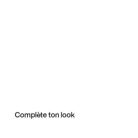
Complète ton look
Item 3 of 39