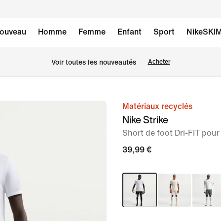
ouveau
Homme
Femme
Enfant
Sport
NikeSKI
Voir toutes les nouveautés
Acheter
Matériaux recyclés
image 1
Nike Strike
sur
Short de foot Dri-FIT po
6
39,99 €