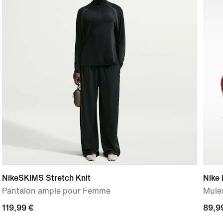
NikeSKIMS Stretch Knit
Nike
Pantalon ample pour Femme
Mule
119,99 €
119,99 €
89,9
89,9