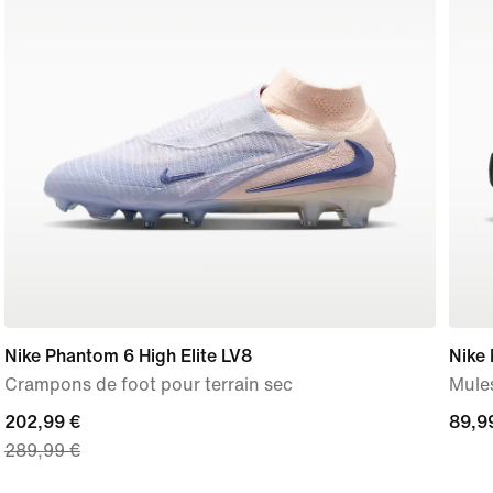
Nike Phantom 6 High Elite LV8
Nike
Crampons de foot pour terrain sec
Mule
current
202,99 €
89,9
89,9
289,99 €
price
202,99 €,