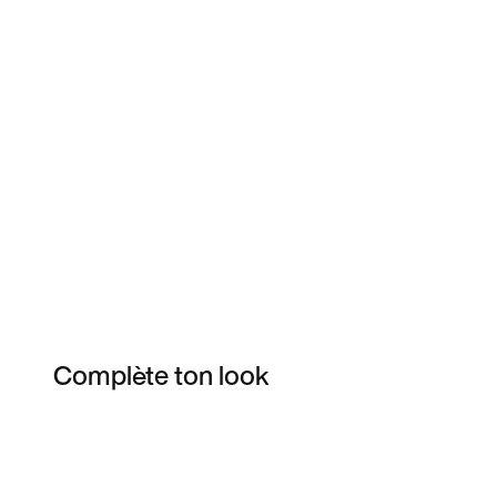
Complète ton look
Item 3 of 3