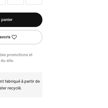
 panier
avoris
 des promotions et
du site.
t fabriqué à partir de
ster recyclé.