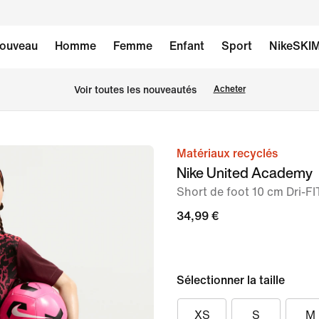
ouveau
Homme
Femme
Enfant
Sport
NikeSKI
Voir toutes les nouveautés
Acheter
Matériaux recyclés
image 1
Nike United Academy
sur
Short de foot 10 cm Dri-FIT
5
34,99 €
Sélectionner la taille
XS
S
M