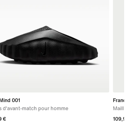
 Mind 001
France 202
s d'avant-match pour homme
Maillot de
9 €
9 €
109,99 €
109,99 €