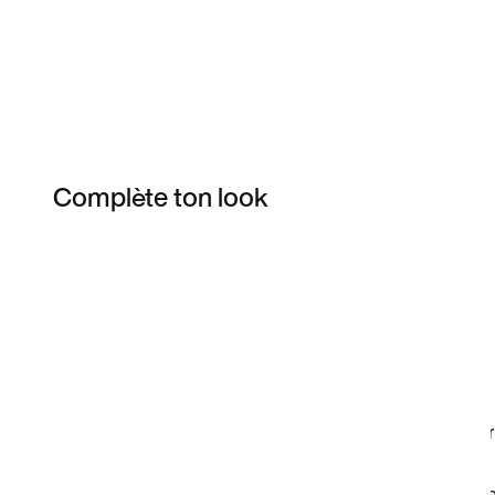
Complète ton look
Item 3 of 4