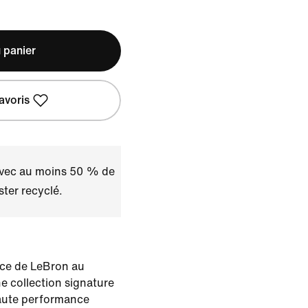
 panier
avoris
avec au moins 50 % de
ster recyclé.
ce de LeBron au
 collection signature
haute performance