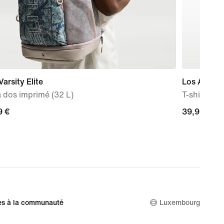
Varsity Elite
Los Angele
 dos imprimé (32 L)
T-shirt vi
9 €
9 €
39,99 €
39,99 €
es à la communauté
Luxembourg