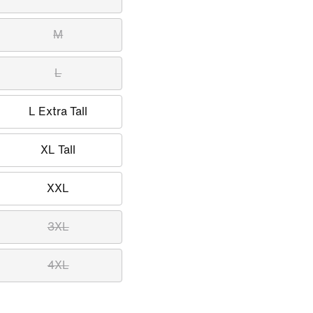
M
L
L Extra Tall
XL Tall
XXL
3XL
4XL