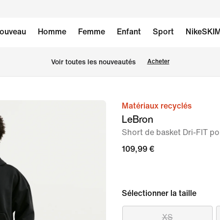
ouveau
Homme
Femme
Enfant
Sport
NikeSKI
Voir toutes les nouveautés
Acheter
Matériaux recyclés
image 1
LeBron
sur
Short de basket Dri-FIT 
6
109,99 €
Sélectionner la taille
XS