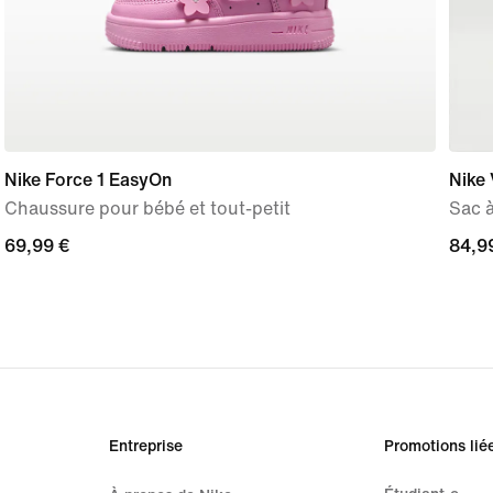
Nike Force 1 EasyOn
Nike 
Chaussure pour bébé et tout-petit
Sac à
69,99 €
69,99 €
84,9
84,9
Entreprise
Promotions lié