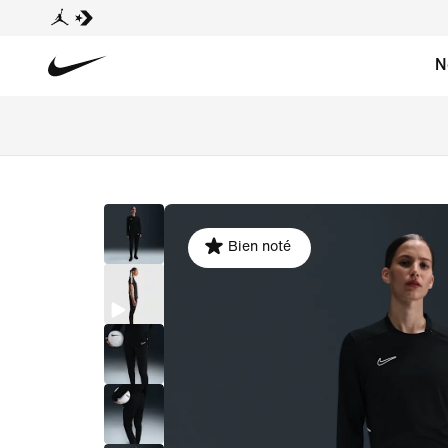
N
Bien noté