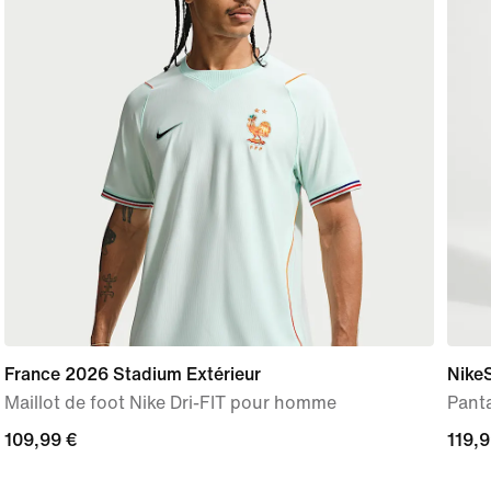
France 2026 Stadium Extérieur
Nike
Maillot de foot Nike Dri-FIT pour homme
Pant
109,99 €
109,99 €
119,9
119,9