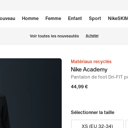
ouveau
Homme
Femme
Enfant
Sport
NikeSKI
Voir toutes les nouveautés
Acheter
Matériaux recyclés
image 1
Nike Academy
sur
Pantalon de foot Dri-FIT 
7
44,99 €
Sélectionner la taille
XS (EU 32-34)