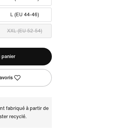
L (EU 44-46)
XXL (EU 52-54)
 panier
avoris
t fabriqué à partir de
ster recyclé.