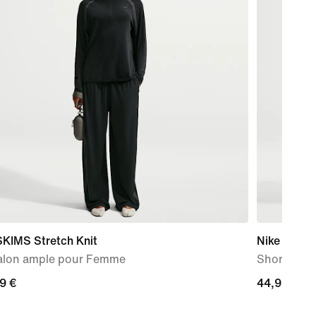
SKIMS Stretch Knit
Nike One
alon ample pour Femme
Short 2-en
9 €
9 €
44,99 €
44,99 €