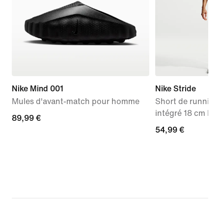
Nike Mind 001
Nike Stride
Mules d'avant-match pour homme
Short de running
intégré 18 cm Dr
89,99 €
89,99 €
54,99 €
54,99 €