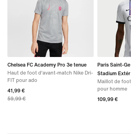
Chelsea FC Academy Pro 3e tenue
Paris Saint-Germ
Haut de foot d'avant-match Nike Dri-
Stadium Extérieu
FIT pour ado
Maillot de foot Re
pour homme
current
41,99 €
59,99 €
price
109,99 €
109,99 €
41,99 €,
original
price
59,99 €