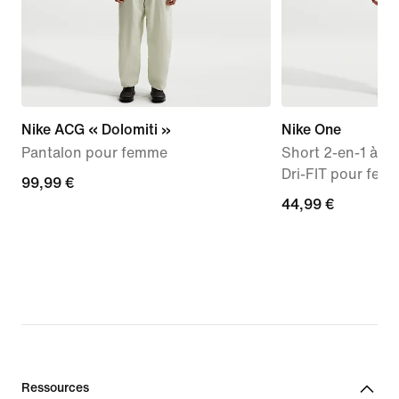
Nike ACG « Dolomiti »
Nike One
Pantalon pour femme
Short 2-en-1 à ta
Dri-FIT pour fem
99,99 €
99,99 €
44,99 €
44,99 €
Ressources