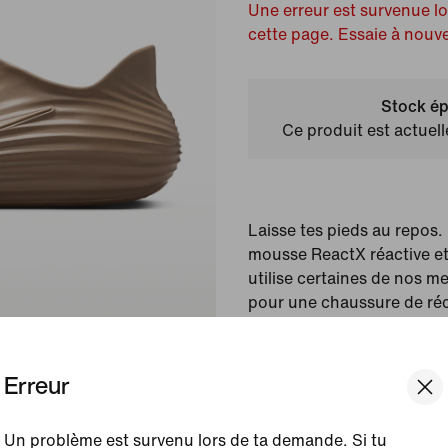
Une erreur est survenue l
cette page. Essaie à nouv
Stock ép
Ce produit est actuel
Laisse tes pieds au repos
mousse ReactX réactive et
utilise certaines de nos m
pour une chaussure de ré
que tu voudras porter tout
Erreur
Couleur affichée :
Kha
Article :
HV5060-200
Un problème est survenu lors de ta demande. Si tu