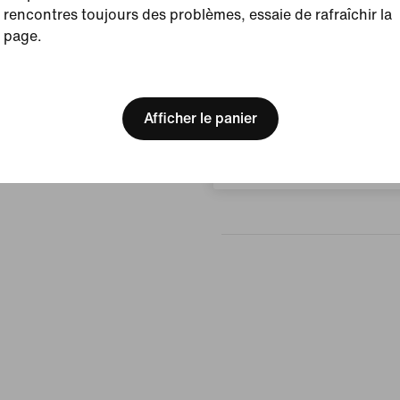
rencontres toujours des problèmes, essaie de rafraîchir la
Afficher les détails du prod
page.
Avis (erreur)
[ Code: D1B61E47 ]
We think you are in United 
Update your location?
Afficher le panier
Aucun avis
Luxembourg
Rédiger un avis