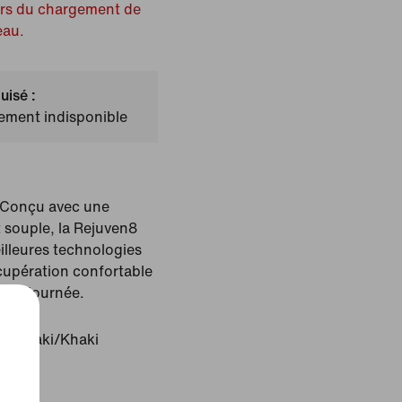
ors du chargement de
eau.
uisé :
lement indisponible
. Conçu avec une
 souple, la Rejuven8
eilleures technologies
cupération confortable
e la journée.
ki/Khaki/Khaki