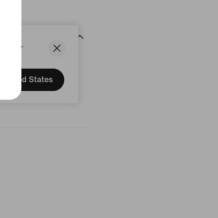
uit
States.
United States