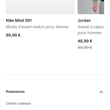
Nike Mind 001
Jordan
Mules d'avant-match pour femme
Sweat à capuche 
pour homme
89,99 €
89,99 €
current
48,99 €
69,99 €
price
48,99 €,
original
price
69,99 €
Ressources
Cartes cadeaux