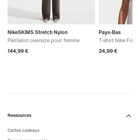
NikeSKIMS Stretch Nylon
Pays-Bas
Pantalon oversize pour femme
T-shirt Nike Foot
144,99 €
144,99 €
24,99 €
24,99 €
Ressources
Cartes cadeaux