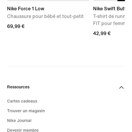
Nike Force 1 Low
Nike Swift Butter
Chaussure pour bébé et tout-petit
T-shirt de runnin
FIT pour femme
69,99 €
69,99 €
42,99 €
42,99 €
Ressources
Cartes cadeaux
Trouver un magasin
Nike Journal
Devenir membre