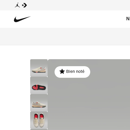
N
Bien noté