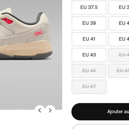
EU 37.5
EU 
EU 39
EU 
EU 41
EU 
EU 43
EU 
EU 45
EU 4
EU 47
Ajouter au