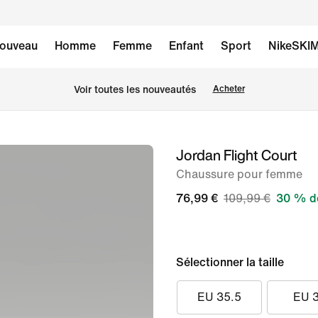
ouveau
Homme
Femme
Enfant
Sport
NikeSKI
Voir toutes les nouveautés
Acheter
Jordan Flight Court
image 1
sur
Chaussure pour femme
8
76,99 €
109,99 €
30 % de
Sélectionner la taille
EU 35.5
EU 