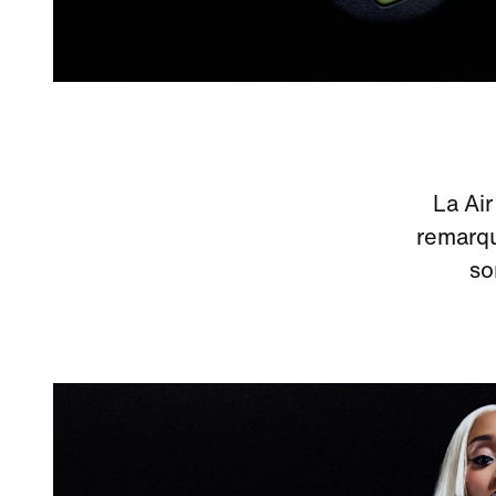
La Air
remarqu
so