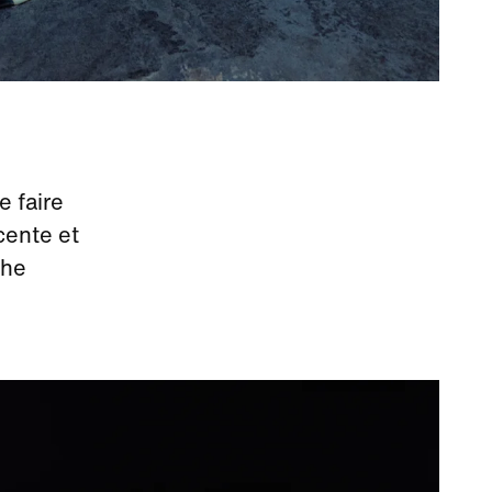
e faire
cente et
che