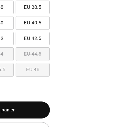
38
EU 38.5
40
EU 40.5
42
EU 42.5
44
EU 44.5
5.5
EU 46
 panier