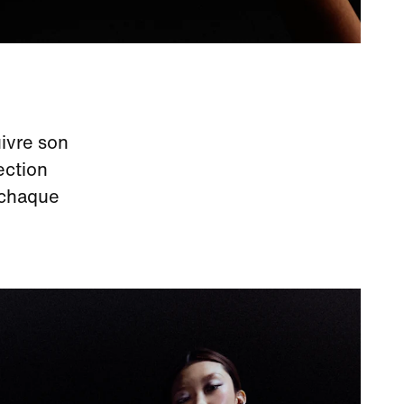
uivre son
ection
 chaque