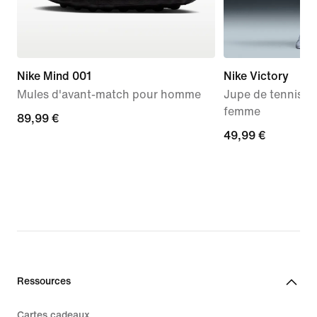
Nike Mind 001
Nike Victory
Mules d'avant-match pour homme
Jupe de tennis à 
femme
89,99 €
89,99 €
49,99 €
49,99 €
Ressources
Cartes cadeaux