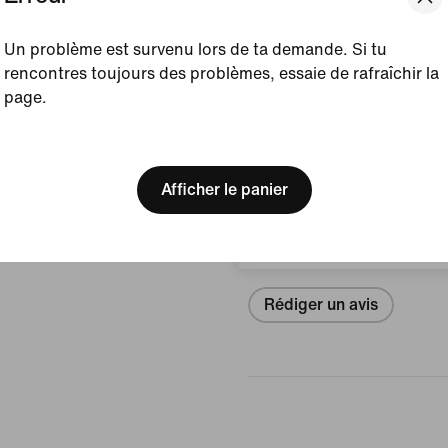
Afficher les détails du prod
Un problème est survenu lors de ta demande. Si tu
rencontres toujours des problèmes, essaie de rafraîchir la
Taille et coupe
page.
[ Code: D1B61E47 ]
We think you are in United 
Update your location?
Avis (erreur)
Afficher le panier
Luxembourg
Aucun avis
Rédiger un avis