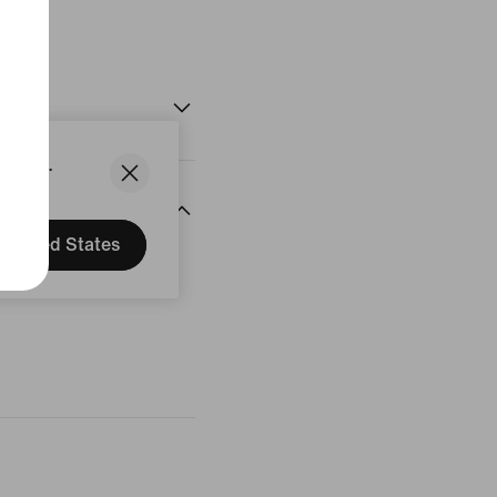
uit
States.
United States