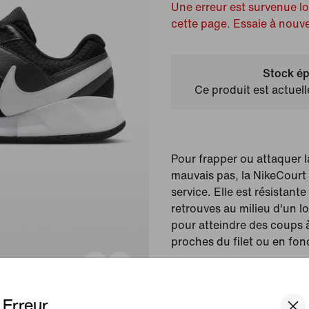
Une erreur est survenue l
cette page. Essaie à nouv
Stock ép
Ce produit est actuel
Pour frapper ou attaquer la
mauvais pas, la NikeCourt L
service. Elle est résistant
retrouves au milieu d'un l
pour atteindre des coups à
proches du filet ou en fon
Couleur affichée :
Noir
Article :
FD6574-001
Erreur