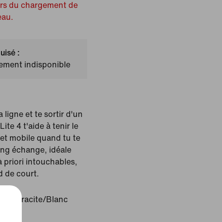
ors du chargement de
eau.
uisé :
lement indisponible
 ligne et te sortir d'un
ite 4 t'aide à tenir le
e et mobile quand tu te
ong échange, idéale
 priori intouchables,
d de court.
/Anthracite/Blanc