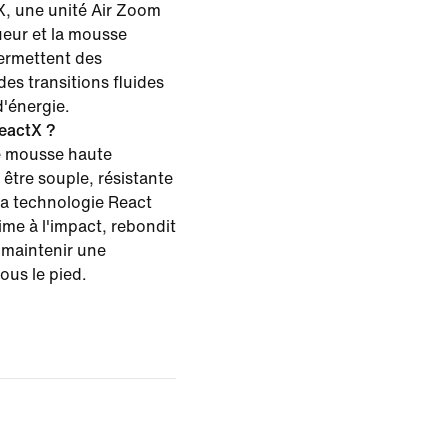
, une unité Air Zoom
ueur et la mousse
ermettent des
des transitions fluides
d'énergie.
eactX ?
e mousse haute
tre souple, résistante
la technologie React
me à l'impact, rebondit
 maintenir une
us le pied.