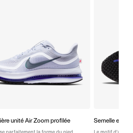
ère unité Air Zoom profilée
Semelle extérie
se parfaitement la forme du pied
Le motif d'adhér