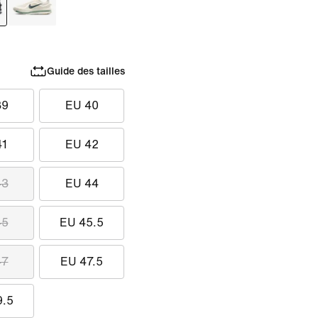
Guide des tailles
39
EU 40
41
EU 42
43
EU 44
45
EU 45.5
47
EU 47.5
9.5