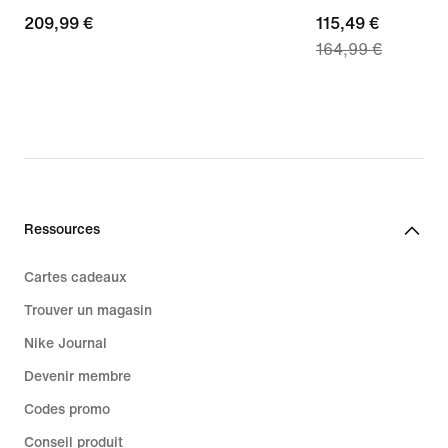
209,99 €
209,99 €
current
115,49 €
164,99 €
price
115,49 €,
original
price
164,99 €
Ressources
Cartes cadeaux
Trouver un magasin
Nike Journal
Devenir membre
Codes promo
Conseil produit