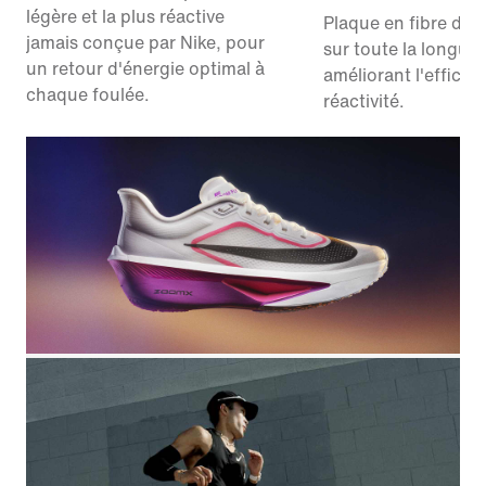
légère et la plus réactive
Plaque en fibre de 
jamais conçue par Nike, pour
sur toute la longue
un retour d'énergie optimal à
améliorant l'efficaci
chaque foulée.
réactivité.