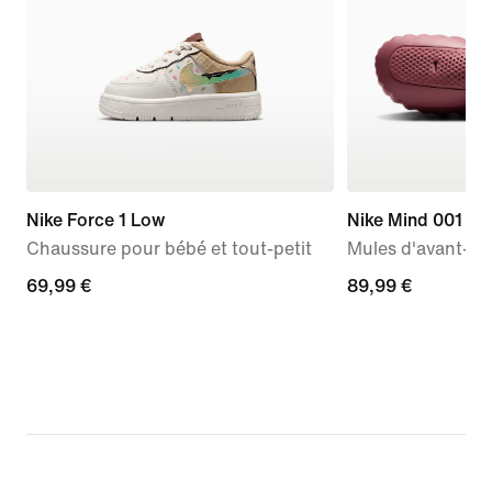
Nike Force 1 Low
Nike Mind 001
Chaussure pour bébé et tout-petit
Mules d'avant-m
69,99 €
69,99 €
89,99 €
89,99 €