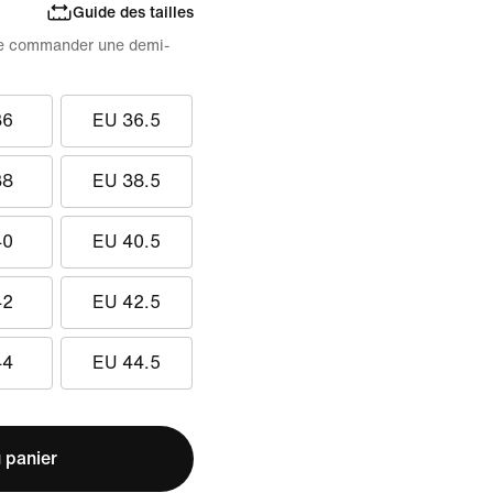
Guide des tailles
e de commander une demi-
36
EU 36.5
38
EU 38.5
40
EU 40.5
42
EU 42.5
44
EU 44.5
 panier