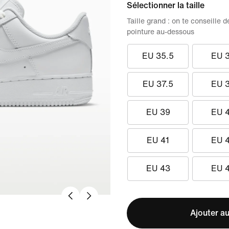
Sélectionner la taille
Taille grand : on te conseill
pointure au-dessous
EU 35.5
EU 
EU 37.5
EU 
EU 39
EU 
EU 41
EU 
EU 43
EU 
Ajouter au