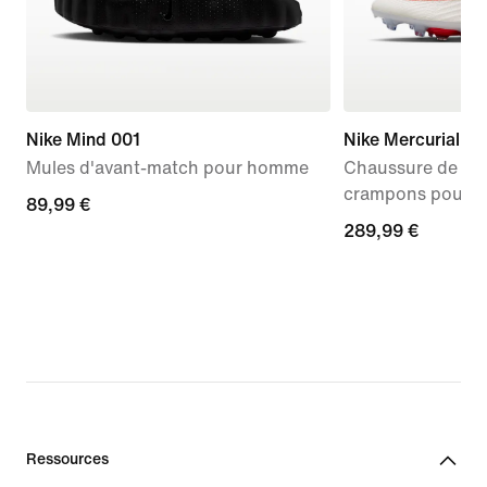
Nike Mind 001
Nike Mercurial Sup
Mules d'avant-match pour homme
Chaussure de foo
crampons pour te
89,99 €
89,99 €
289,99 €
289,99 €
Ressources