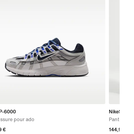
 P-6000
NikeSKIMS 
ssure pour ado
Pantalon o
9 €
9 €
144,99 €
144,99 €