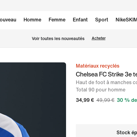
ouveau
Homme
Femme
Enfant
Sport
NikeSKI
Voir toutes les nouveautés
Acheter
Matériaux recyclés
image 1
Chelsea FC Strike 3e 
sur
Haut de foot à manches co
6
Total 90 pour homme
34,99 €
49,99 €
30 % de
Stock ép