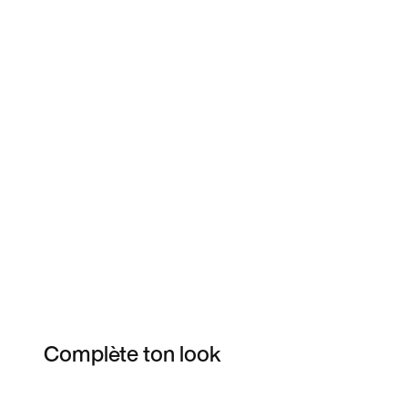
Complète ton look
Item 3 of 3