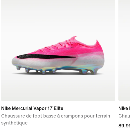
Nike Mercurial Vapor 17 Elite
Nike
Chaussure de foot basse à crampons pour terrain
Chau
synthétique
89,9
89,9