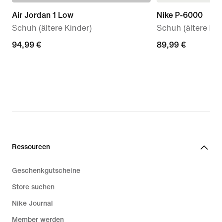
Air Jordan 1 Low
Nike P-6000
Schuh (ältere Kinder)
Schuh (ältere Kin
94,99 €
94,99 €
89,99 €
89,99 €
Ressourcen
Geschenkgutscheine
Store suchen
Nike Journal
Member werden