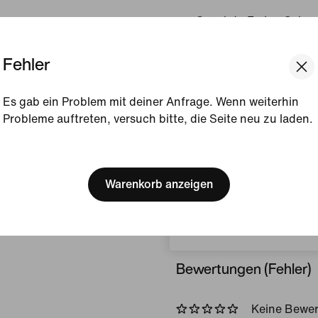
Gezeigte Farbe:
Schwa
Grey/Heather/Weiß
Fehler
Style:
HF4418-010
Produktdetails anzeigen
Es gab ein Problem mit deiner Anfrage. Wenn weiterhin
Probleme auftreten, versuch bitte, die Seite neu zu laden.
Größe und Passform
[ Code: D1B61E47 ]
We think you are in United 
Update your location?
Warenkorb anzeigen
Herstellungsinformati
Luxemburg
Bewertungen (Fehler)
Keine Bewe