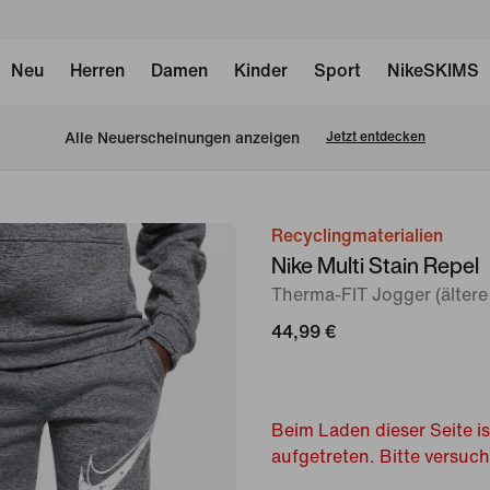
Neu
Herren
Damen
Kinder
Sport
NikeSKIMS
Alle Neuerscheinungen anzeigen
Jetzt entdecken
Recyclingmaterialien
Bild 1
Nike Multi Stain Repel
von
Therma-FIT Jogger (ältere
8
44,99 €
Beim Laden dieser Seite is
aufgetreten. Bitte versuc