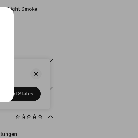
rz/Light Smoke
States.
onen
United States
rtungen