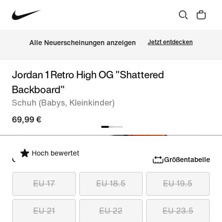
Alle Neuerscheinungen anzeigen
Jetzt entdecken
Jordan 1 Retro High OG "Shattered
Backboard"
Schuh (Babys, Kleinkinder)
69,99 €
Hoch bewertet
Größe auswählen
Größentabelle
EU 17
EU 18.5
EU 19.5
EU 21
EU 22
EU 23.5