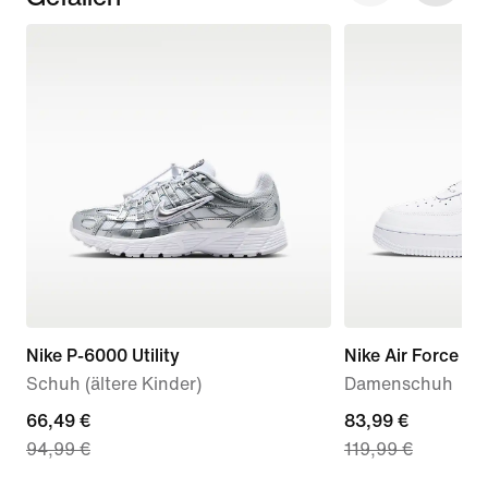
Nike P-6000 Utility
Nike Air Force 1 '
Schuh (ältere Kinder)
Damenschuh
current
66,49 €
current
83,99 €
94,99 €
119,99 €
price
price
66,49 €,
83,99 €,