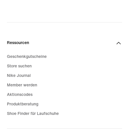
original
original
price
price
94,99 €
119,99 €
Ressourcen
Geschenkgutscheine
Store suchen
Nike Journal
Member werden
Aktionscodes
Produktberatung
Shoe Finder für Laufschuhe