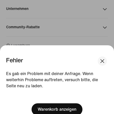
Unternehmen
Community-Rabatte
Luxemburg
Fehler
©
2026
Nike, Inc. Alle Rechte vorbehalten
We think you are in United States.
Guides
Update your location?
Es gab ein Problem mit deiner Anfrage. Wenn
Nutzungsbedingungen
weiterhin Probleme auftreten, versuch bitte, die
Verkaufsbedingungen
Impressum
Seite neu zu laden.
Luxemburg
United States
Datenschutzrichtlinie und Cookie-Erklärung
[ Code: D1B61E47 ]
Cookie-Einstellungen ändern.
Warenkorb anzeigen