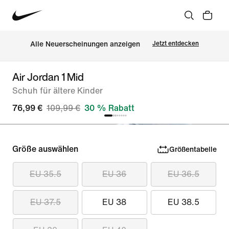
Alle Neuerscheinungen anzeigen
Jetzt entdecken
Air Jordan 1 Mid
Schuh für ältere Kinder
76,99 €
109,99 €
30 % Rabatt
Größe auswählen
Größentabelle
EU 35.5
EU 36
EU 36.5
EU 37.5
EU 38
EU 38.5