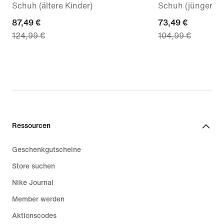
Schuh (ältere Kinder)
Schuh (jüngere K
current
87,49 €
current
73,49 €
124,99 €
104,99 €
price
price
87,49 €,
73,49 €,
original
original
price
price
124,99 €
104,99 €
Ressourcen
Geschenkgutscheine
Store suchen
Nike Journal
Member werden
Aktionscodes