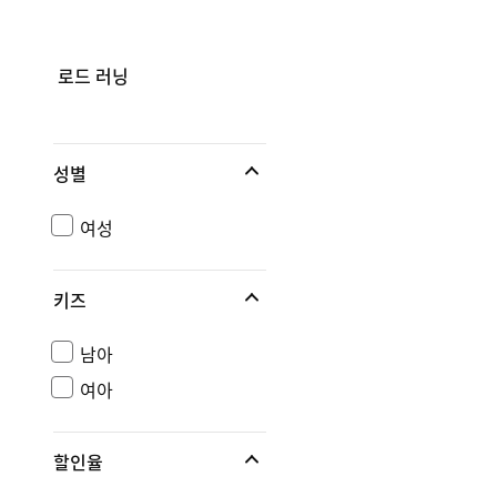
로드 러닝
성별
여성
키즈
남아
여아
할인율