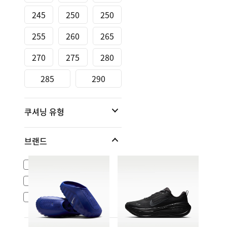
245
250
250
255
260
265
270
275
280
285
290
쿠셔닝 유형
브랜드
나이키 스포츠웨어
NikeLab
ACG