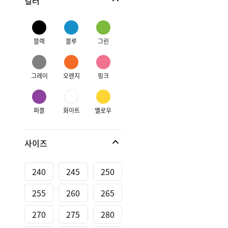
컬러
블랙
블루
그린
그레이
오렌지
핑크
퍼플
화이트
옐로우
사이즈
240
245
250
255
260
265
270
275
280