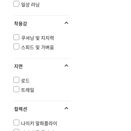
일상 러닝
착용감
쿠셔닝 및 지지력
스피드 및 가벼움
지면
로드
트레일
컬렉션
나이키 알파플라이