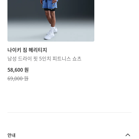
나이키 짐 헤리티지
남성 드라이 핏 5인치 피트니스 쇼츠
current
58,600 원
price
69,000 원
58,600
원,
original
price
69,000
원
안내