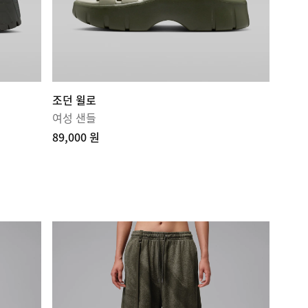
조던 윌로
여성 샌들
89,000 원