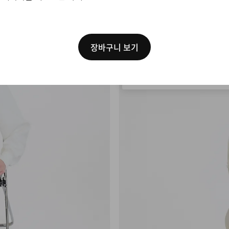
[ Code: D1B61E47 ]
We think you are in Uni
States. Update your loc
장바구니 보기
대한민국