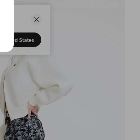
ted
ation?
United States