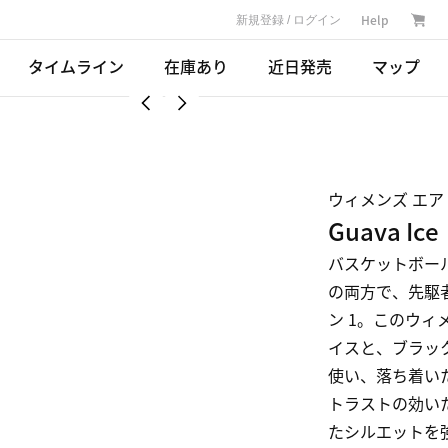
Help
新規登録 / ログイン
タイムライン
在庫あり
近日発売
マップ
ウィメンズ エア 
Guava Ice
バスケットボー
の両方で、先駆
ン 1。このウ
イスと、ブラッ
使い、落ち着い
トラストの効い
たシルエットを