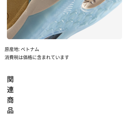
原産地
:
ベトナム
消費税は価格に含まれています
関
連
商
品