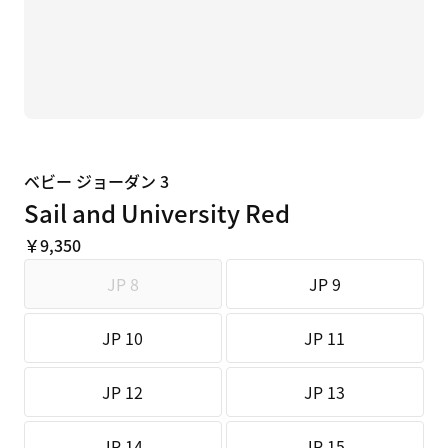
ベビー ジョーダン 3
Sail and University Red
￥9,350
JP 8
JP 9
JP 10
JP 11
JP 12
JP 13
JP 14
JP 15