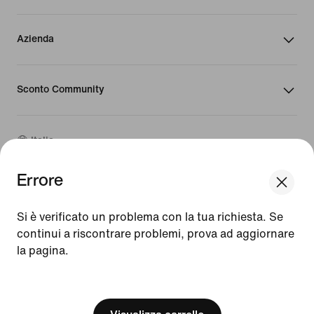
Azienda
Sconto Community
Italia
Errore
©
2026
Nike, Inc. Tutti i diritti riservati
Guide
Si è verificato un problema con la tua richiesta. Se
Condizioni d'uso
continui a riscontrare problemi, prova ad aggiornare
Condizioni di vendita
la pagina.
Info legali e societarie
Informativa sulla privacy e sui cookie
[ Code: D1B61E47 ]
Impostazioni relative a privacy e cookie