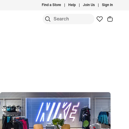
Find a Store
Help
Join Us
Sign In
S