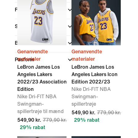
Farve
Sports
Brand
Genanvendte
Genanvendte
materialer
materialer
Pasform
LeBron James Los
LeBron James Los
Angeles Lakers
Angeles Lakers Icon
2022/23 Association
Edition 2022/23
Edition
Nike Dri-FIT NBA
Nike Dri-FIT NBA
Swingman-
Swingman-
spillertrøje
spillertrøje til mænd
549,90 kr.
779,90 kr.
549,90 kr.
779,90 kr.
29% rabat
29% rabat