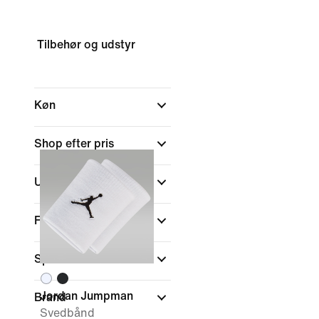
Tilbehør og udstyr
Køn
Shop efter pris
Udsalg og tilbud
Farve
Sports
Jordan Jumpman
Brand
Svedbånd