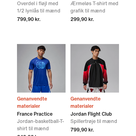
Overdel i fløjl med
Ærmeløs T-shirt med
1/2 lynlås til mænd
grafik til mænd
799,90 kr.
299,90 kr.
Genanvendte
Genanvendte
materialer
materialer
France Practice
Jordan Flight Club
Jordan-basketball-T-
Spillertrøje til mænd
shirt til mænd
799,90 kr.