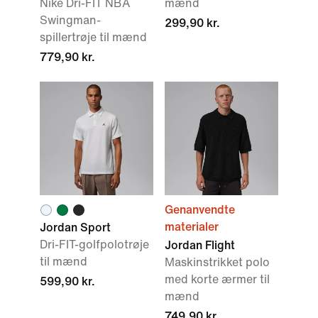
Nike Dri-FIT NBA
mænd
Swingman-
299,90 kr.
spillertrøje til mænd
779,90 kr.
Genanvendte
materialer
Jordan Sport
Dri-FIT-golfpolotrøje
Jordan Flight
til mænd
Maskinstrikket polo
med korte ærmer til
599,90 kr.
mænd
749,90 kr.