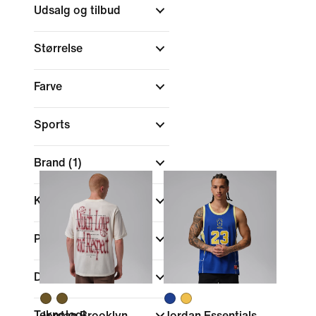
Udsalg og tilbud
Størrelse
Farve
Sports
Brand
(1)
Kollektioner
Pasform
Detaljer
Teknologi
Jordan Brooklyn
Jordan Essentials