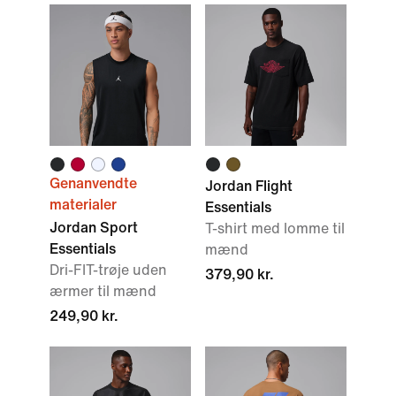
Genanvendte
Jordan Flight
materialer
Essentials
Jordan Sport
T-shirt med lomme til
Essentials
mænd
Dri-FIT-trøje uden
379,90 kr.
ærmer til mænd
249,90 kr.