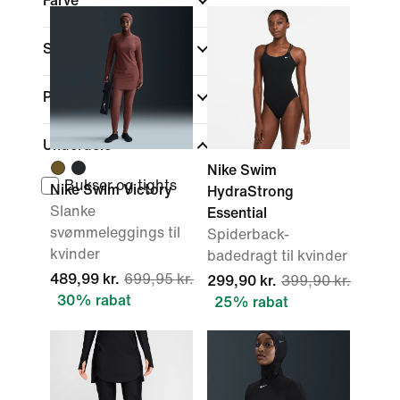
Farve
Sports
Pasform
Underdele
Nike Swim
Bukser og tights
Nike Swim Victory
HydraStrong
Slanke
Essential
svømmeleggings til
Spiderback-
kvinder
badedragt til kvinder
489,99 kr.
699,95 kr.
299,90 kr.
399,90 kr.
30% rabat
25% rabat