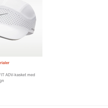
ialer
-FIT ADV-kasket med
ign