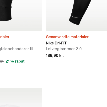
ialer
Genanvendte materialer
Nike Dri-FIT
tsløbehandsker til
Letvægtsærmer 2.0
189,90 kr.
r.
21% rabat