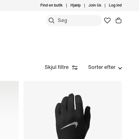
Find en butik
Hjælp
Join Us
Log ind
Skjul filtre
Sorter efter