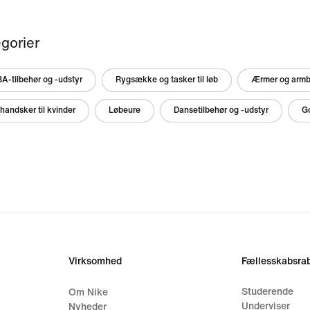
gorier
A-tilbehør og -udstyr
Rygsække og tasker til løb
Ærmer og armbin
andsker til kvinder
Løbeure
Dansetilbehør og -udstyr
Go
Virksomhed
Fællesskabsrab
Studerende
Om Nike
Underviser
Nyheder