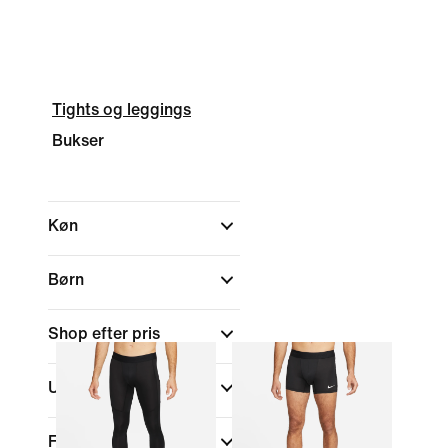
Tights og leggings
Bukser
Køn
Børn
Shop efter pris
Udsalg og tilbud
Farve