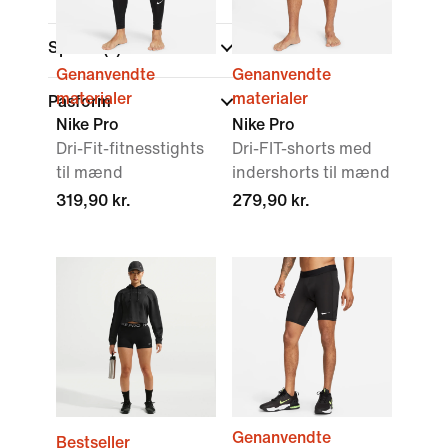
Sports
(1)
Genanvendte
Genanvendte
materialer
materialer
Pasform
Nike Pro
Nike Pro
Dri-Fit-fitnesstights
Dri-FIT-shorts med
til mænd
indershorts til mænd
319,90 kr.
279,90 kr.
Genanvendte
Bestseller