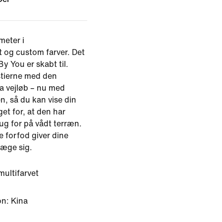
meter i
 og custom farver. Det
y You er skabt til.
estierne med den
ra vejløb – nu med
n, så du kan vise din
get for, at den har
ug for på vådt terræn.
 forfod giver dine
væge sig.
multifarvet
on: Kina