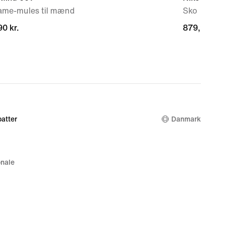
ame-mules til mænd
Sko
0 kr.
0 kr.
879,90 kr.
879,90 kr.
atter
Danmark
nale