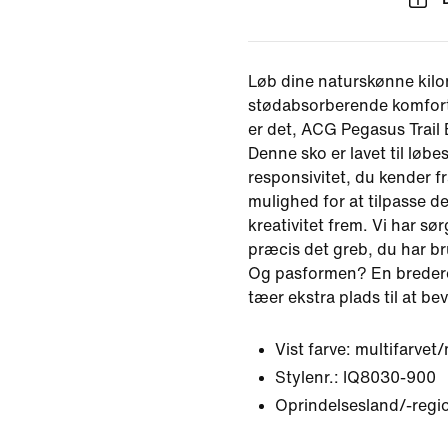
Løb dine naturskønne kilo
stødabsorberende komfort
er det, ACG Pegasus Trail B
Denne sko er lavet til løb
responsivitet, du kender f
mulighed for at tilpasse de
kreativitet frem. Vi har sør
præcis det greb, du har br
Og pasformen? En bredere
tæer ekstra plads til at be
Vist farve:
multifarvet/
Stylenr.:
IQ8030-900
Oprindelsesland/-regi