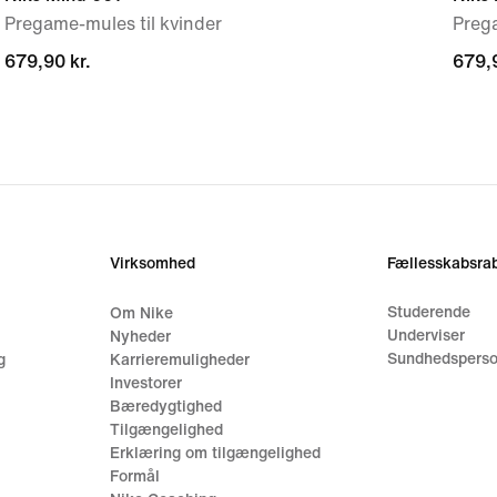
Pregame-mules til kvinder
Preg
679,90 kr.
679,90 kr.
679,9
679,9
Virksomhed
Fællesskabsrab
Studerende
Om Nike
Underviser
Nyheder
Sundhedsperso
g
Karrieremuligheder
Investorer
Bæredygtighed
Tilgængelighed
Erklæring om tilgængelighed
Formål