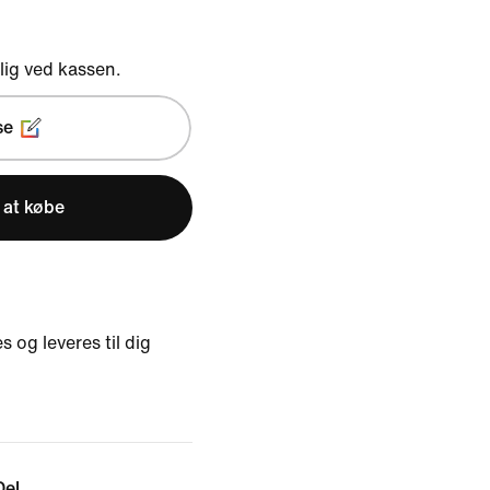
ig ved kassen.
se
 at købe
s og leveres til dig
Del