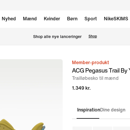
Nyhed
Mænd
Kvinder
Børn
Sport
NikeSKIMS
Shop alle nye lanceringer
Shop
Member-produkt
billede
ACG Pegasus Trail By 
1
Trailløbesko til mænd
af
8
1.349 kr.
Inspiration
Dine design