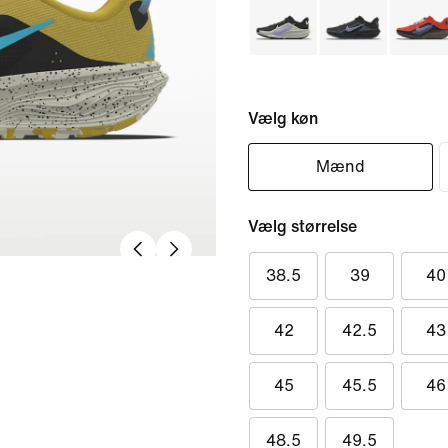
Vælg køn
Mænd
Vælg størrelse
38.5
39
40
42
42.5
43
45
45.5
46
48.5
49.5