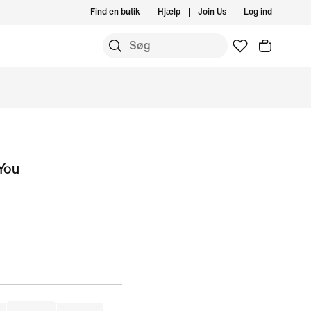
Find en butik
Hjælp
Join Us
Log ind
You