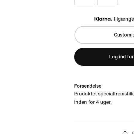
tilgængel
Klarna
Customi
Log ind for
Forsendelse
Produktet specialfremstille
inden for 4 uger.