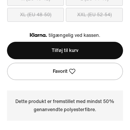
XL (EU 48-50)
XXL (EU 52-54)
tilgængelig ved kassen.
Klarna
Tilføj til kurv
Favorit
Dette produkt er fremstillet med mindst 50%
genanvendte polyesterfibre.