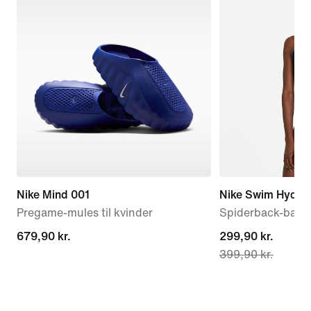
Nike Mind 001
Nike Swim HydraS
Pregame-mules til kvinder
Spiderback-baded
679,90 kr.
679,90 kr.
current
299,90 kr.
399,90 kr.
price
299,90 kr.,
original