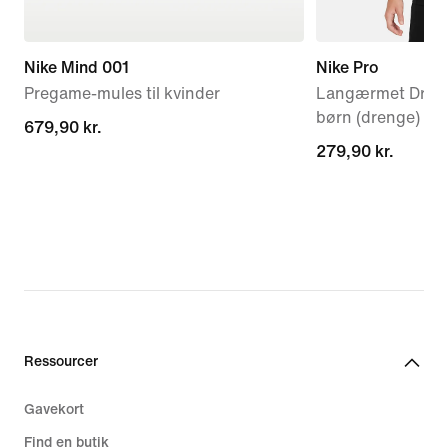
Nike Mind 001
Nike Pro
Pregame-mules til kvinder
Langærmet Dri-FIT
børn (drenge)
679,90 kr.
679,90 kr.
279,90 kr.
279,90 kr.
Ressourcer
Gavekort
Find en butik