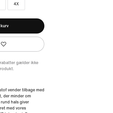
4X
l kurv
abatter gælder ikke
produkt.
tof vender tilbage med
t, der minder om
und hals giver
ret med vores