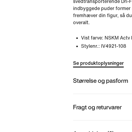
svedtransporterende Dri-F
indbyggede puder former s
fremhæver din figur, så d
overalt.
Vist farve:
NSKM Actv 
Stylenr.:
IV4921-108
Se produktoplysninger
Størrelse og pasform
Fragt og returvarer