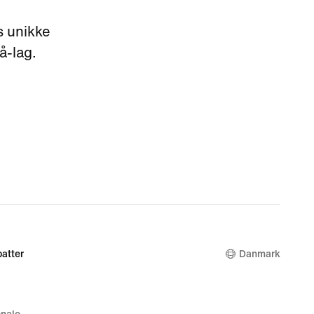
s unikke
å-lag.
atter
Danmark