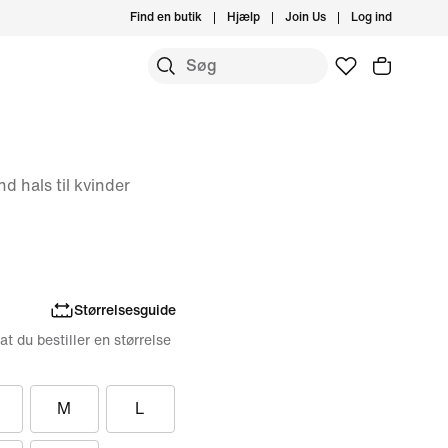
Find en butik
Hjælp
Join Us
Log ind
 hals til kvinder
Størrelsesguide
 at du bestiller en størrelse
M
L