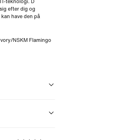
IT-teknologi. D
ig efter dig og
u kan have den på
Ivory/NSKM Flamingo