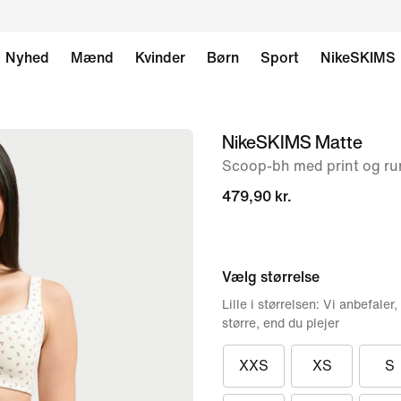
Nyhed
Mænd
Kvinder
Børn
Sport
NikeSKIMS
NikeSKIMS Matte
billede
1
Scoop-bh med print og rund
af
479,90 kr.
8
Vælg størrelse
Lille i størrelsen: Vi anbefaler,
større, end du plejer
XXS
XS
S