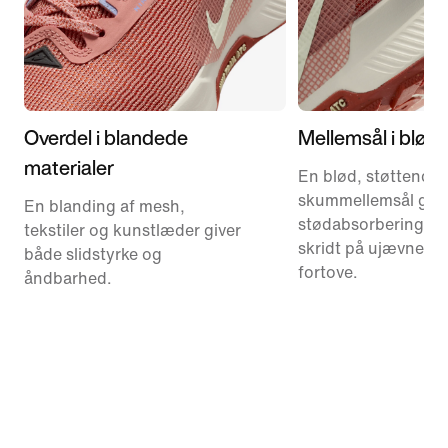
Overdel i blandede
Mellemsål i blød
materialer
En blød, støttende
skummellemsål give
En blanding af mesh,
stødabsorbering til 
tekstiler og kunstlæder giver
skridt på ujævne sti
både slidstyrke og
fortove.
åndbarhed.