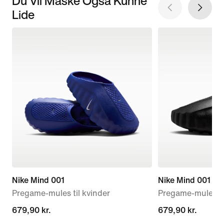
Du Vil Måske Også Kunne
Lide
Nike Mind 001
Nike Mind 001
Pregame-mules til kvinder
Pregame-mules t
679,90 kr.
679,90 kr.
679,90 kr.
679,90 kr.