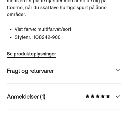
mens en let plade hjælper med at holde dig på
tæerne, når du skal lave hurtige spurt på åbne
områder.
Vist farve:
multifarvet/sort
Stylenr.:
IO8242-900
Se produktoplysninger
Fragt og returvarer
Anmeldelser (1)