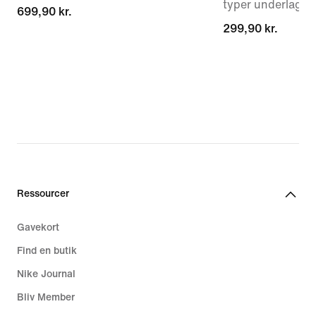
typer underlag ti
699,90 kr.
699,90 kr.
299,90 kr.
299,90 kr.
Ressourcer
Gavekort
Find en butik
Nike Journal
Bliv Member