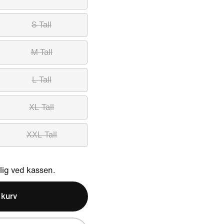
S Tall
M Tall
L Tall
XL Tall
XXL Tall
ig ved kassen.
l kurv