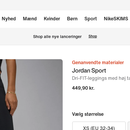
Nyhed
Mænd
Kvinder
Børn
Sport
NikeSKIMS
Shop alle nye lanceringer
Shop
Genanvendte materialer
billede
Jordan Sport
1
Dri-FIT-leggings med høj tal
af
5
449,90 kr.
Vælg størrelse
XS (EU 32-34)