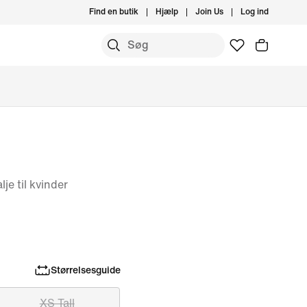
Find en butik
Hjælp
Join Us
Log ind
je til kvinder
Størrelsesguide
XS Tall