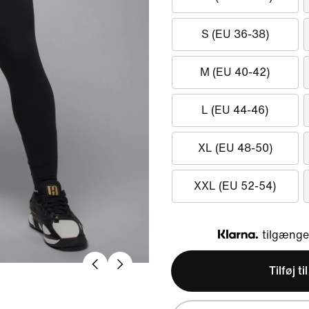
S (EU 36-38)
M (EU 40-42)
L (EU 44-46)
XL (EU 48-50)
XXL (EU 52-54)
tilgængel
Klarna
Tilføj ti