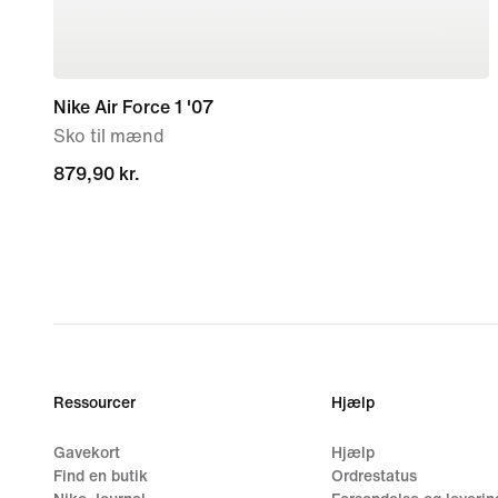
Nike Air Force 1 '07
Sko til mænd
879,90 kr.
879,90 kr.
Ressourcer
Hjælp
Gavekort
Hjælp
Find en butik
Ordrestatus