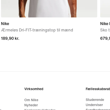
Nike
Nike
Ærmeløs Dri-FIT-træningstop til mænd
Sko t
189,90 kr.
189,90 kr.
679,9
679,9
Virksomhed
Fællesskabsrab
Studerende
Om Nike
Underviser
Nyheder