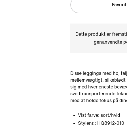
Favorit
Dette produkt er fremst
genanvendte po
Disse leggings med høj talje
mellemvægtigt, silkeblødt 
sig med hver eneste bevæg
svedtransporterende tekno
med at holde fokus på din
Vist farve:
sort/hvid
Stylenr.:
HQ8912-010