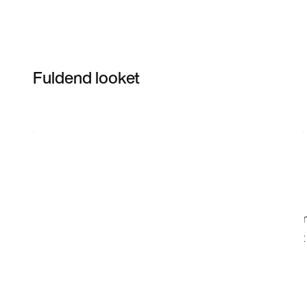
Fuldend looket
Item 3 of 18