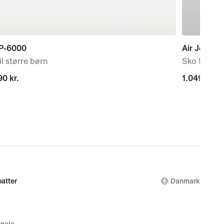
 P-6000
Air Jordan
il større børn
Sko til kvi
0 kr.
0 kr.
1.049,00 kr
1.049,00 kr
atter
Danmark