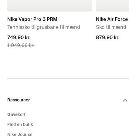
Nike Vapor Pro 3 PRM
Nike Air Force 1 '
Tennissko til grusbane til mænd
Sko til mænd
current
749,90 kr.
879,90 kr.
879,90 kr.
1.049,00 kr.
price
749,90 kr.,
original
price
1.049,00 kr.
Ressourcer
Gavekort
Find en butik
Nike Journal